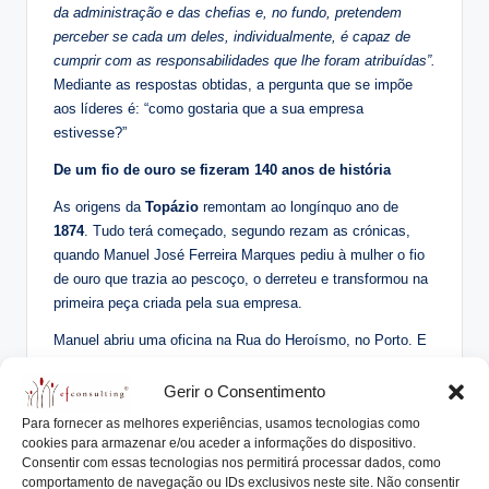
da administração e das chefias e, no fundo, pretendem
perceber se cada um deles, individualmente, é capaz de
cumprir com as responsabilidades que lhe foram atribuídas”.
Mediante as respostas obtidas, a pergunta que se impõe
aos líderes é: “como gostaria que a sua empresa
estivesse?”
De um fio de ouro se fizeram 140 anos de história
As origens da
Topázio
remontam ao longínquo ano de
1874
. Tudo terá começado, segundo rezam as crónicas,
quando Manuel José Ferreira Marques pediu à mulher o fio
de ouro que trazia ao pescoço, o derreteu e transformou na
primeira peça criada pela sua empresa.
Manuel abriu uma oficina na Rua do Heroísmo, no Porto. E
foi assim que a Ferreira Marques & Irmão começou a
desenvolver peças de ouro artesanais, passando também a
Gerir o Consentimento
trabalhar manualmente em peças de prata a partir da
Para fornecer as melhores experiências, usamos tecnologias como
década 20. Com o saber acumulado na área dos materiais
cookies para armazenar e/ou aceder a informações do dispositivo.
nobres, a empresa passou a proceder ao registo de peças
Consentir com essas tecnologias nos permitirá processar dados, como
comportamento de navegação ou IDs exclusivos neste site. Não consentir
exclusivas de ouro e prata na década seguinte.