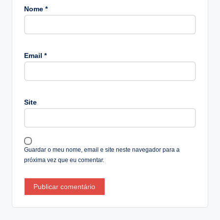
Nome
*
A
lt
Email
*
e
r
n
a
Site
ti
v
e
:
Guardar o meu nome, email e site neste navegador para a
próxima vez que eu comentar.