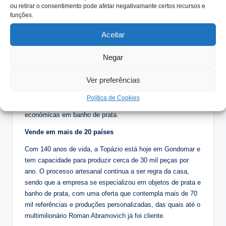
ou retirar o consentimento pode afetar negativamante certos recursos e
A morte do fundador ocorreu em 1930, mas ainda hoje os
funções.
valores implementados por este são praticados e vividos no
Aceitar
seio da empresa. Poucos anos depois, em 1934, é criada a
Topázio, que ganhou fama com novos desenhos e,
Negar
sobretudo, com criações antigas de filigranas clássicas.
Rapidamente se transformou numa marca conceituada de
Ver preferências
obras de ourivesaria artesanal e, nos anos 70, para além de
deixar a sua arte em peças de ouro e prata do mais fino
Política de Cookies
recorte, passou também a oferecer soluções mais
económicas em banho de prata.
Vende em mais de 20 países
Com 140 anos de vida, a Topázio está hoje em Gondomar e
tem capacidade para produzir cerca de 30 mil peças por
ano. O processo artesanal continua a ser regra da casa,
sendo que a empresa se especializou em objetos de prata e
banho de prata, com uma oferta que contempla mais de 70
mil referências e produções personalizadas, das quais até o
multimilionário Roman Abramovich já foi cliente.