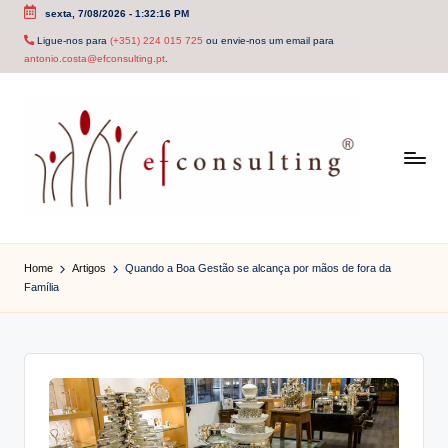
sexta, 7/08/2026
-
1:32:16 PM
Skip
Ligue-nos para
(+351) 224 015 725
ou envie-nos um email para
antonio.costa@efconsulting.pt
.
to
content
e
f
Home
Artigos
Quando a Boa Gestão se alcança por mãos de fora da
Família
c
o
n
s
u