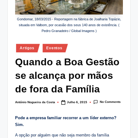
lt
i
Gondomar, 18/03/2015 - Reportagem na fábrica de Joalharia Topázio,
n
situada em Valbom, por ocasião dos seus 140 anos de existência. (
Pedro Granadeiro / Global Imagens )
g
.
Posted
Artigos
Eventos
in
p
Quando a Boa Gestão
t
se alcança por mãos
de fora da Família
No Comments
António Nogueira da Costa
Julho 6, 2015
Posted
by
Pode a empresa familiar recorrer a um líder externo?
Sim.
A opção por alguém que não seja membro da família