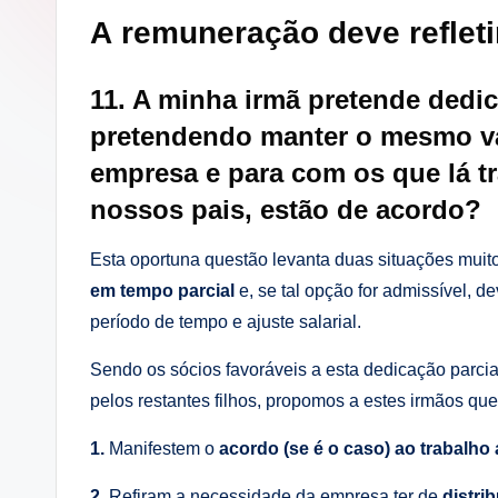
i
A remuneração deve refleti
n
11. A minha irmã pretende dedic
g
pretendendo manter o mesmo val
.
empresa e para com os que lá tr
p
nossos pais, estão de acordo?
t
Esta oportuna questão levanta duas situações muito
em tempo parcial
e, se tal opção for admissível, d
período de tempo e ajuste salarial.
Sendo os sócios favoráveis a esta dedicação parcia
pelos restantes filhos, propomos a estes irmãos que
1.
Manifestem o
acordo (se é o caso) ao trabalho
2.
Refiram a necessidade da empresa ter de
distri