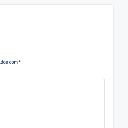
cados com
*