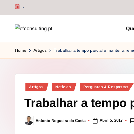
-
Skip
to
Qu
content
e
f
Home
Artigos
Trabalhar a tempo parcial e manter a re
c
o
Posted
n
Artigos
Notícias
Perguntas & Respostas
in
Trabalhar a tempo 
s
u
Abril 5, 2017
António Nogueira da Costa
Posted
lt
by