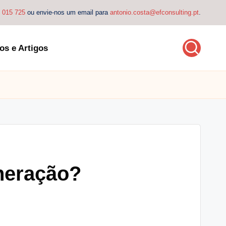
4 015 725
ou envie-nos um email para
antonio.costa@efconsulting.pt
.
os e Artigos
uneração?