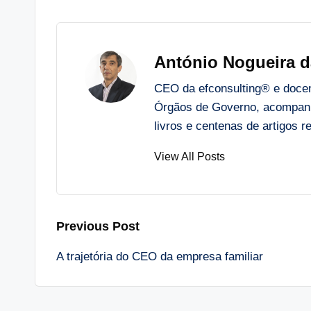
António Nogueira d
CEO da efconsulting® e docent
Órgãos de Governo, acompanh
livros e centenas de artigos
View All Posts
Post
Previous Post
A trajetória do CEO da empresa familiar
navigation