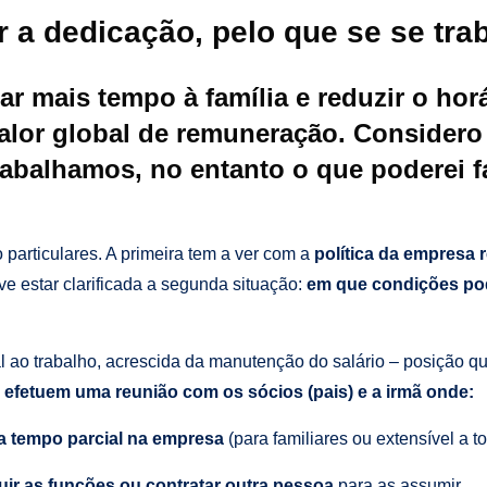
r a dedicação, pelo que se se tra
ar mais tempo à família e reduzir o hor
or global de remuneração. Considero 
abalhamos, no entanto o que poderei fa
 particulares. A primeira tem a ver com a
política da empresa 
eve estar clarificada a segunda situação:
em que condições pod
l ao trabalho, acrescida da manutenção do salário – posição qu
efetuem uma reunião com os sócios (pais) e a irmã onde:
 a tempo parcial na empresa
(para familiares ou extensível a t
buir as funções ou contratar outra pessoa
para as assumir,