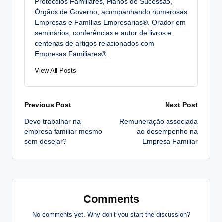
Protocolos Familiares, Planos de Sucessão,
Órgãos de Governo, acompanhando numerosas
Empresas e Famílias Empresárias®. Orador em
seminários, conferências e autor de livros e
centenas de artigos relacionados com
Empresas Familiares®.
View All Posts
Post
Previous Post
Next Post
Devo trabalhar na
Remuneração associada
navigation
empresa familiar mesmo
ao desempenho na
sem desejar?
Empresa Familiar
Comments
No comments yet. Why don’t you start the discussion?