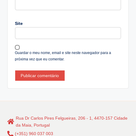
r
n
a
Site
ti
v
e
:
Guardar o meu nome, email e site neste navegador para a
próxima vez que eu comentar.
Rua Dr Carlos Pires Felgueiras, 206 - 1, 4470-157 Cidade
da Maia, Portugal
(+351) 960 037 003