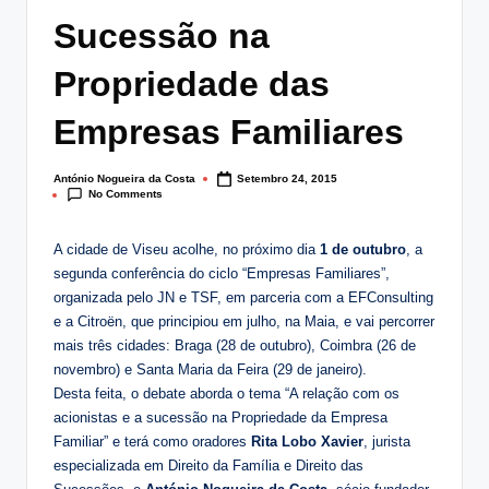
lt
Sucessão na
i
Propriedade das
n
Empresas Familiares
g
.
António Nogueira da Costa
Setembro 24, 2015
Posted
p
No Comments
by
t
A cidade de Viseu acolhe, no próximo dia
1 de outubro
, a
segunda conferência do ciclo “Empresas Familiares”,
organizada pelo JN e TSF, em parceria com a EFConsulting
e a Citroën, que principiou em julho, na Maia, e vai percorrer
mais três cidades: Braga (28 de outubro), Coimbra (26 de
novembro) e Santa Maria da Feira (29 de janeiro).
Desta feita, o debate aborda o tema “A relação com os
acionistas e a sucessão na Propriedade da Empresa
Familiar” e terá como oradores
Rita Lobo Xavier
, jurista
especializada em Direito da Família e Direito das