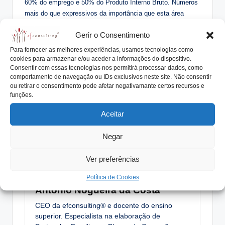
60% do emprego e 50% do Produto Interno Bruto. Números
mais do que expressivos da importância que esta área
desempenha na sustentabilidade económica do nosso país.
Gerir o Consentimento
Ao promover formas de entendimento em momentos
Para fornecer as melhores experiências, usamos tecnologias como
fraturantes, tais como a divisão do património, está-se a
cookies para armazenar e/ou aceder a informações do dispositivo.
acautelar o futuro destas empresas e a subsistência de
Consentir com essas tecnologias nos permitirá processar dados, como
milhares de outras famílias que dependem diretamente
comportamento de navegação ou IDs exclusivos neste site. Não consentir
do seu sucesso.
ou retirar o consentimento pode afetar negativamante certos recursos e
funções.
Aceitar
Tags:
Negar
conferência
efconsulting
empresa familiar
jn
Protocolo Familiar
viseu
Ver preferências
Política de Cookies
António Nogueira da Costa
CEO da efconsulting® e docente do ensino
superior. Especialista na elaboração de