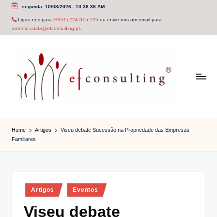
segunda, 10/08/2026
-
10:38:37 AM
Skip
Ligue-nos para
(+351) 224 015 725
ou envie-nos um email para
antonio.costa@efconsulting.pt
.
to
content
e
f
Home
Artigos
Viseu debate Sucessão na Propriedade das Empresas
Familiares
c
o
n
Posted
Artigos
Eventos
s
in
Viseu debate
u