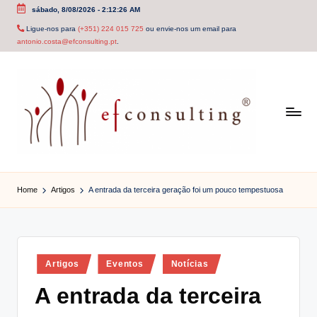
sábado, 8/08/2026
-
2:12:26 AM
Skip
Ligue-nos para
(+351) 224 015 725
ou envie-nos um email para
antonio.costa@efconsulting.pt
.
to
content
e
f
Home
Artigos
A entrada da terceira geração foi um pouco tempestuosa
c
o
n
Posted
Artigos
Eventos
Notícias
in
s
A entrada da terceira
u