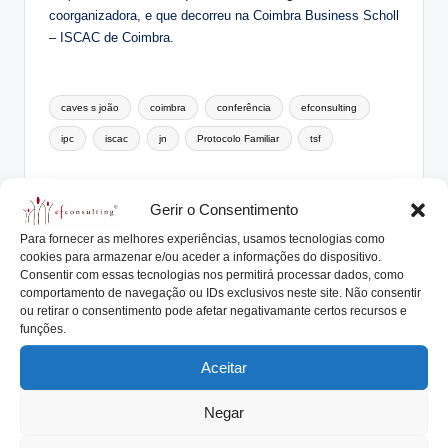
coorganizadora, e que decorreu na Coimbra Business Scholl
– ISCAC de Coimbra.
Tags:
caves s joão
coimbra
conferência
efconsulting
ipc
iscac
jn
Protocolo Familiar
tsf
António Nogueira da Costa
Gerir o Consentimento
Para fornecer as melhores experiências, usamos tecnologias como
CEO da efconsulting® e docente do ensino
cookies para armazenar e/ou aceder a informações do dispositivo.
superior. Especialista na elaboração de
Consentir com essas tecnologias nos permitirá processar dados, como
Protocolos Familiares, Planos de Sucessão,
comportamento de navegação ou IDs exclusivos neste site. Não consentir
Órgãos de Governo, acompanhando numerosas
ou retirar o consentimento pode afetar negativamante certos recursos e
Empresas e Famílias Empresárias®. Orador em
funções.
seminários, conferências e autor de livros e
Aceitar
centenas de artigos relacionados com
Empresas Familiares®.
Negar
View All Posts