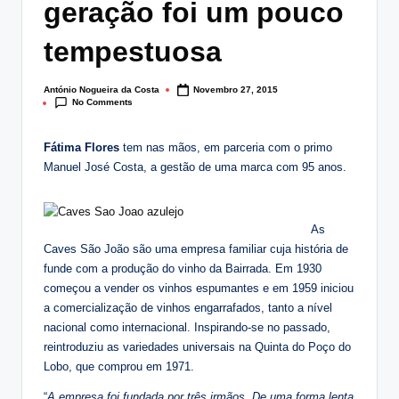
geração foi um pouco
lt
i
tempestuosa
n
António Nogueira da Costa
Novembro 27, 2015
Posted
g
No Comments
by
.
Fátima Flores
tem nas mãos, em parceria com o primo
p
Manuel José Costa, a gestão de uma marca com 95 anos.
t
As
Caves São João são uma empresa familiar cuja história de
funde com a produção do vinho da Bairrada. Em 1930
começou a vender os vinhos espumantes e em 1959 iniciou
a comercialização de vinhos engarrafados, tanto a nível
nacional como internacional. Inspirando-se no passado,
reintroduziu as variedades universais na Quinta do Poço do
Lobo, que comprou em 1971.
“
A empresa foi fundada por três irmãos. De uma forma lenta