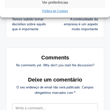
Ver preferências
Post
Previous Post
Next Post
Política de Cookies
Temos sabido tomar
A continuidade da
navigation
decisões sobre aquilo
empresa é um aspeto
que é importante
muito importante
Comments
No comments yet. Why don’t you start the discussion?
Deixe um comentário
O seu endereço de email não será publicado.
Campos
obrigatórios marcados com
*