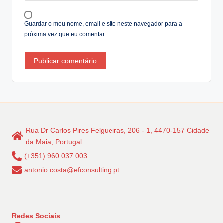
e
:
Guardar o meu nome, email e site neste navegador para a
próxima vez que eu comentar.
Rua Dr Carlos Pires Felgueiras, 206 - 1, 4470-157 Cidade
da Maia, Portugal
(+351) 960 037 003
antonio.costa@efconsulting.pt
Redes Sociais