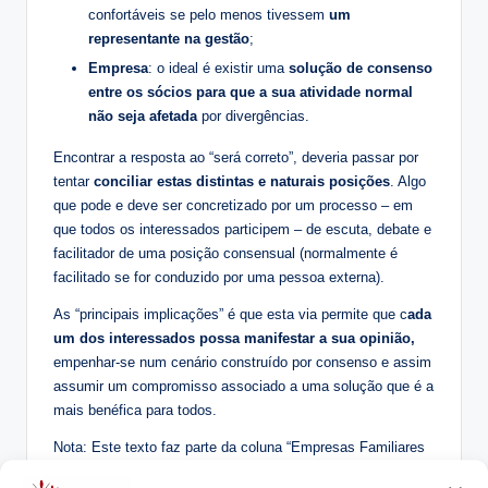
confortáveis se pelo menos tivessem
um
representante na gestão
;
Empresa
: o ideal é existir uma
solução de consenso
entre os sócios para que a sua atividade normal
não seja afetada
por divergências.
Encontrar a resposta ao “será correto”, deveria passar por
tentar
conciliar estas distintas e naturais posições
. Algo
que pode e deve ser concretizado por um processo – em
que todos os interessados participem – de escuta, debate e
facilitador de uma posição consensual (normalmente é
facilitado se for conduzido por uma pessoa externa).
As “principais implicações” é que esta via permite que c
ada
um dos interessados possa manifestar a sua opinião,
empenhar-se num cenário construído por consenso e assim
assumir um compromisso associado a uma solução que é a
mais benéfica para todos.
Nota: Este texto faz parte da coluna “Empresas Familiares
– Perguntas e Respostas“, publicada no jornal “Metal” de 29