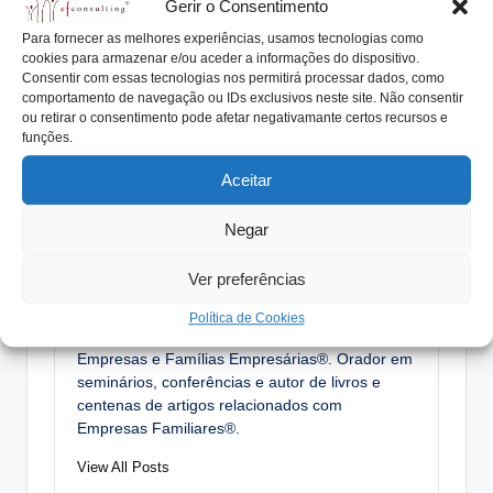
Gerir o Consentimento
de setembro de 2017
Para fornecer as melhores experiências, usamos tecnologias como
cookies para armazenar e/ou aceder a informações do dispositivo.
Tags:
Consentir com essas tecnologias nos permitirá processar dados, como
#empresasfamiliaresdesucesso
consultório
comportamento de navegação ou IDs exclusivos neste site. Não consentir
ou retirar o consentimento pode afetar negativamante certos recursos e
empresa familiar
irmãos
justiça
perguntas
funções.
quotas iguais
respostas
Aceitar
Negar
António Nogueira da Costa
CEO da efconsulting® e docente do ensino
Ver preferências
superior. Especialista na elaboração de
Protocolos Familiares, Planos de Sucessão,
Política de Cookies
Órgãos de Governo, acompanhando numerosas
Empresas e Famílias Empresárias®. Orador em
seminários, conferências e autor de livros e
centenas de artigos relacionados com
Empresas Familiares®.
View All Posts