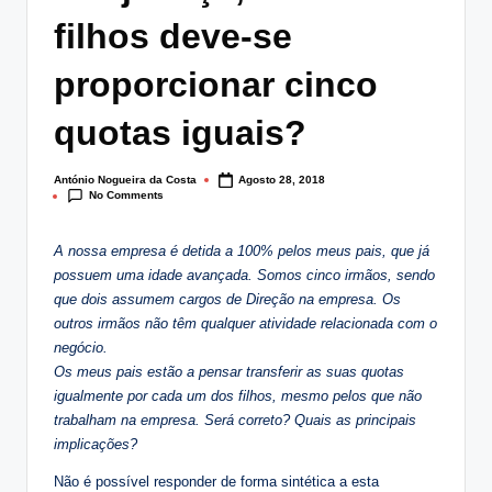
lt
filhos deve-se
i
proporcionar cinco
n
quotas iguais?
g
.
António Nogueira da Costa
Agosto 28, 2018
Posted
p
No Comments
by
t
A nossa empresa é detida a 100% pelos meus pais, que já
possuem uma idade avançada. Somos cinco irmãos, sendo
que dois assumem cargos de Direção na empresa. Os
outros irmãos não têm qualquer atividade relacionada com o
negócio.
Os meus pais estão a pensar transferir as suas quotas
igualmente por cada um dos filhos, mesmo pelos que não
trabalham na empresa. Será correto? Quais as principais
implicações?
Não é possível responder de forma sintética a esta