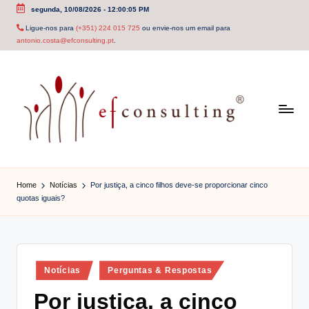
segunda, 10/08/2026
-
12:00:06 PM
Skip
Ligue-nos para
(+351) 224 015 725
ou envie-nos um email para
antonio.costa@efconsulting.pt
.
to
content
e
f
Home
Notícias
Por justiça, a cinco filhos deve-se proporcionar cinco
quotas iguais?
c
o
n
Posted
Notícias
Perguntas & Respostas
s
in
Por justiça, a cinco
u