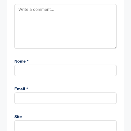
Nome
*
A
lt
Email
*
e
r
n
a
Site
ti
v