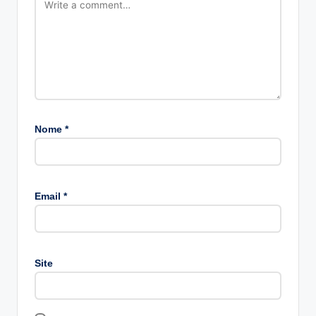
Nome
*
A
lt
Email
*
e
r
n
a
Site
ti
v
e