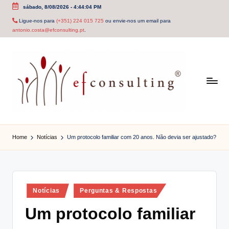
sábado, 8/08/2026
-
4:44:05 PM
Skip
Ligue-nos para
(+351) 224 015 725
ou envie-nos um email para
antonio.costa@efconsulting.pt
.
to
content
e
f
Home
Notícias
Um protocolo familiar com 20 anos. Não devia ser ajustado?
c
o
n
Posted
Notícias
Perguntas & Respostas
in
s
Um protocolo familiar
u