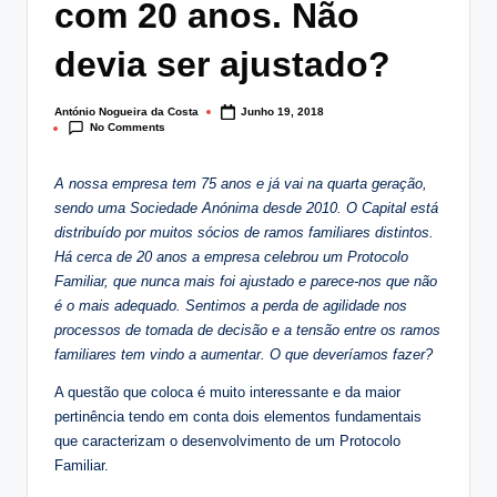
com 20 anos. Não
lt
i
devia ser ajustado?
n
António Nogueira da Costa
Junho 19, 2018
Posted
g
No Comments
by
.
A nossa empresa tem 75 anos e já vai na quarta geração,
p
sendo uma Sociedade Anónima desde 2010. O Capital está
distribuído por muitos sócios de ramos familiares distintos.
t
Há cerca de 20 anos a empresa celebrou um Protocolo
Familiar, que nunca mais foi ajustado e parece-nos que não
é o mais adequado. Sentimos a perda de agilidade nos
processos de tomada de decisão e a tensão entre os ramos
familiares tem vindo a aumentar. O que deveríamos fazer?
A questão que coloca é muito interessante e da maior
pertinência tendo em conta dois elementos fundamentais
que caracterizam o desenvolvimento de um Protocolo
Familiar.