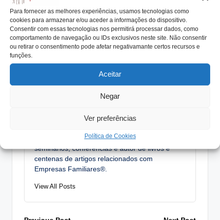
Para fornecer as melhores experiências, usamos tecnologias como
Tags:
#empresasfamiliaresdesucesso
AIMMAP
consultório
cookies para armazenar e/ou aceder a informações do dispositivo.
Consentir com essas tecnologias nos permitirá processar dados, como
empresa familiar
perguntas
protocolo
comportamento de navegação ou IDs exclusivos neste site. Não consentir
ou retirar o consentimento pode afetar negativamante certos recursos e
Protocolo Familiar
respostas
funções.
Aceitar
António Nogueira da Costa
Negar
CEO da efconsulting® e docente do ensino
superior. Especialista na elaboração de
Protocolos Familiares, Planos de Sucessão,
Ver preferências
Órgãos de Governo, acompanhando numerosas
Política de Cookies
Empresas e Famílias Empresárias®. Orador em
seminários, conferências e autor de livros e
centenas de artigos relacionados com
Empresas Familiares®.
View All Posts
Previous Post
Next Post